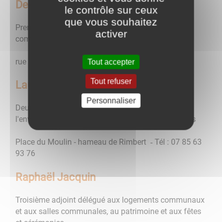
Denis Péchinot
le contrôle sur ceux
que vous souhaitez
Premier adjoint délégué aux chemins et aux voiries
activer
communales, eau et assainissement, cimetière.
rue du Pavé ‐ Tél : 06 24 08 24 92
Tout accepter
Tout refuser
Laurette Labalte
Personnaliser
Deuxième adjoint déléguée aux bois et à la forêt, à
l'environnement et aux affaires sociales et scolaires
Place du Moulin - hameau de Rimbert ‐ Tél : 07 85 63
93 76
Raphaël Jacquin
Troisième adjoint délégué aux logements communaux
et aux salles communales, au patrimoine et aux fêtes