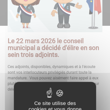
Le 22 mars 2026 le conseil
municipal a décidé d'élire en son
sein trois adjoints.
Ces adjoints, disponibles, dynamiques et à l'écoute
sont vos interlocuteurs privilégiés durant toute la
mandature. Vous pouvez aisément faire appel à eux
plutôt qu'au maire pour tous les problèmes liés à leur
délégation :
Ce site utilise des
cookies et vous donne