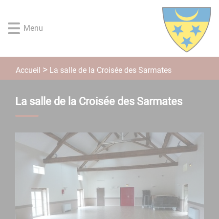
Lien
Lien
Lien
Lien
Panneau de gestion des cookies
d'accès
d'accès
d'accès
d'accès
Menu
rapide
rapide
rapide
rapide
au
au
à
au
menu
contenu
la
pied
principal
recherche
de
La salle de la Croisée des Sarmates
Accueil
page
La salle de la Croisée des Sarmates