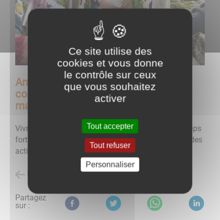
Ce site utilise des
cookies et vous donne
le contrôle sur ceux
Animations, cadre de vie, solidarité,
que vous souhaitez
convivialité, c'est aussi le rôle de la
activer
mairie
Tout accepter
Vivre à Salmaise c'est aussi les animations, les temps
forts et les associations partenaires qui proposent des
Tout refuser
activités pour tous les habitants.
Personnaliser
Retour à l'accueil
Partagez
sur :